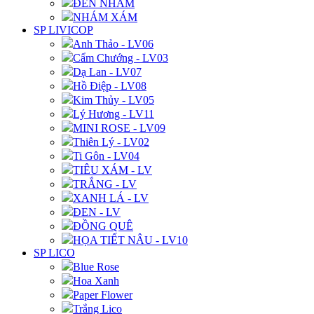
ĐEN NHÁM
NHÁM XÁM
SP LIVICOP
Anh Thảo - LV06
Cẩm Chướng - LV03
Dạ Lan - LV07
Hồ Điệp - LV08
Kim Thủy - LV05
Lý Hương - LV11
MINI ROSE - LV09
Thiên Lý - LV02
Ti Gôn - LV04
TIÊU XÁM - LV
TRẮNG - LV
XANH LÁ - LV
ĐEN - LV
ĐỒNG QUÊ
HỌA TIẾT NÂU - LV10
SP LICO
Blue Rose
Hoa Xanh
Paper Flower
Trắng Lico