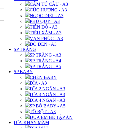
CẨM TÚ CẦU - A3
CÚC HƯƠNG - A3
NGỌC DIỆP - A3
PHÚ QUÝ - A3
TIÊN ĐỎ - A3
TIÊU XÁM - A3
VẠN PHÚC - A3
ĐỎ ĐEN - A3
SP TRẮNG
SP TRẮNG - A3
SP TRẮNG - A4
SP TRẮNG - A5
SP BABY
CHÉN BABY
DĨA - A3
DĨA 2 NGĂN - A3
DĨA 3 NGĂN - A3
DĨA 4 NGĂN - A3
SP BỘ BABY - A5
TÔ BỘT - A3
ĐŨA EM BÉ TẬP ĂN
DĨA-KHAY-MÂM