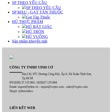
SP THEO YÊU CẦU
SP THEO YÊU CẦU
SP MÀU - GẠT TÀN THUỐC
Gạt Tàn Thuốc
HŨ THỰC PHẨM
HŨ BÁT GIÁC
HŨ TRÒN
HŨ VUÔNG
Sản phẩm khuyến mãi
CÔNG TY TNHH VINH CƠ
Địa Chỉ: 97C Dương Công Khi, Ấp 6, Xã Xuân Thới Sơn,
Tp.HCM
ĐT:(028) 37.135.862 / (028)37.135.864
Email: export@tylien.vn - export@vcptw.com - sales@vcptw.com
Skype: tylienvinhco
LIÊN KẾT WEB