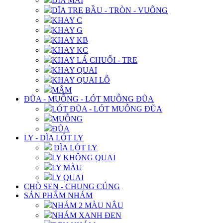
DĨA MAI
DĨA TRE BẦU - TRÒN - VUÔNG
KHAY C
KHAY G
KHAY KB
KHAY KC
KHAY LÁ CHUỐI - TRE
KHAY QUAI
KHAY QUAI LỖ
MÂM
ĐŨA - MUỖNG - LÓT MUỖNG ĐŨA
LÓT ĐŨA - LÓT MUỖNG ĐŨA
MUỖNG
ĐŨA
LY - DĨA LÓT LY
DĨA LÓT LY
LY KHÔNG QUAI
LY MÀU
LY QUAI
CHÒ SEN - CHUNG CÚNG
SẢN PHẨM NHÁM
NHÁM 2 MÀU NÂU
NHÁM XANH ĐEN