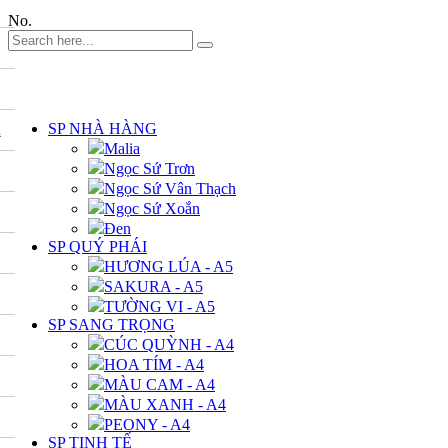
No.
DANH MỤC
SP NHÀ HÀNG
A
Malia
Ngọc Sứ Trơn
Ngọc Sứ Vân Thạch
Ngọc Sứ Xoắn
Đen
SP QUÝ PHÁI
HƯƠNG LÚA - A5
SAKURA - A5
TƯỜNG VI - A5
SP SANG TRỌNG
CÚC QUỲNH - A4
HOA TÍM - A4
MÀU CAM - A4
MÀU XANH - A4
PEONY - A4
SP TINH TẾ