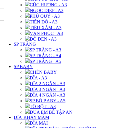
CÚC HƯƠNG - A3
NGỌC DIỆP - A3
PHÚ QUÝ - A3
TIÊN ĐỎ - A3
TIÊU XÁM - A3
VẠN PHÚC - A3
ĐỎ ĐEN - A3
SP TRẮNG
SP TRẮNG - A3
SP TRẮNG - A4
SP TRẮNG - A5
SP BABY
CHÉN BABY
DĨA - A3
DĨA 2 NGĂN - A3
DĨA 3 NGĂN - A3
DĨA 4 NGĂN - A3
SP BỘ BABY - A5
TÔ BỘT - A3
ĐŨA EM BÉ TẬP ĂN
DĨA-KHAY-MÂM
DĨA MAI