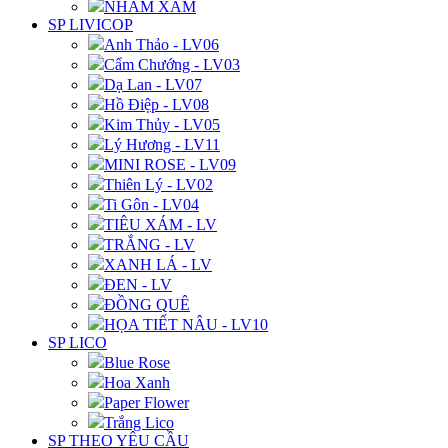
NHÁM XÁM
SP LIVICOP
Anh Thảo - LV06
Cẩm Chướng - LV03
Dạ Lan - LV07
Hồ Điệp - LV08
Kim Thủy - LV05
Lý Hương - LV11
MINI ROSE - LV09
Thiên Lý - LV02
Ti Gôn - LV04
TIÊU XÁM - LV
TRẮNG - LV
XANH LÁ - LV
ĐEN - LV
ĐỒNG QUÊ
HỌA TIẾT NÂU - LV10
SP LICO
Blue Rose
Hoa Xanh
Paper Flower
Trắng Lico
SP THEO YÊU CẦU