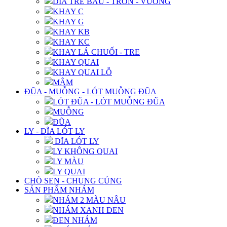
DĨA TRE BẦU - TRÒN - VUÔNG
KHAY C
KHAY G
KHAY KB
KHAY KC
KHAY LÁ CHUỐI - TRE
KHAY QUAI
KHAY QUAI LỖ
MÂM
ĐŨA - MUỖNG - LÓT MUỖNG ĐŨA
LÓT ĐŨA - LÓT MUỖNG ĐŨA
MUỖNG
ĐŨA
LY - DĨA LÓT LY
DĨA LÓT LY
LY KHÔNG QUAI
LY MÀU
LY QUAI
CHÒ SEN - CHUNG CÚNG
SẢN PHẨM NHÁM
NHÁM 2 MÀU NÂU
NHÁM XANH ĐEN
ĐEN NHÁM