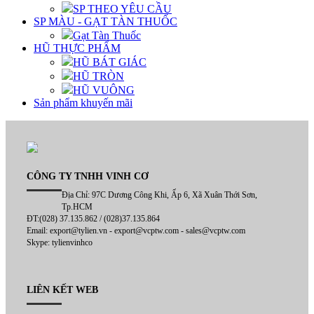
SP THEO YÊU CẦU
SP MÀU - GẠT TÀN THUỐC
Gạt Tàn Thuốc
HŨ THỰC PHẨM
HŨ BÁT GIÁC
HŨ TRÒN
HŨ VUÔNG
Sản phẩm khuyến mãi
CÔNG TY TNHH VINH CƠ
Địa Chỉ: 97C Dương Công Khi, Ấp 6, Xã Xuân Thới Sơn,
Tp.HCM
ĐT:(028) 37.135.862 / (028)37.135.864
Email: export@tylien.vn - export@vcptw.com - sales@vcptw.com
Skype: tylienvinhco
LIÊN KẾT WEB