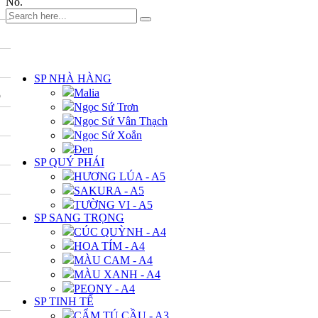
No.
DANH MỤC
SP NHÀ HÀNG
A
Malia
Ngọc Sứ Trơn
Ngọc Sứ Vân Thạch
Ngọc Sứ Xoắn
Đen
SP QUÝ PHÁI
HƯƠNG LÚA - A5
SAKURA - A5
TƯỜNG VI - A5
SP SANG TRỌNG
CÚC QUỲNH - A4
HOA TÍM - A4
MÀU CAM - A4
MÀU XANH - A4
PEONY - A4
SP TINH TẾ
CẨM TÚ CẦU - A3