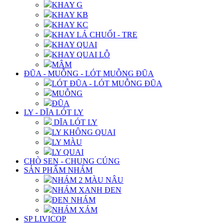
KHAY G
KHAY KB
KHAY KC
KHAY LÁ CHUỐI - TRE
KHAY QUAI
KHAY QUAI LỖ
MÂM
ĐŨA - MUỖNG - LÓT MUỖNG ĐŨA
LÓT ĐŨA - LÓT MUỖNG ĐŨA
MUỖNG
ĐŨA
LY - DĨA LÓT LY
DĨA LÓT LY
LY KHÔNG QUAI
LY MÀU
LY QUAI
CHÒ SEN - CHUNG CÚNG
SẢN PHẨM NHÁM
NHÁM 2 MÀU NÂU
NHÁM XANH ĐEN
ĐEN NHÁM
NHÁM XÁM
SP LIVICOP