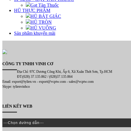
Gạt Tàn Thuốc
HŨ THỰC PHẨM
HŨ BÁT GIÁC
HŨ TRÒN
HŨ VUÔNG
Sản phẩm khuyến mãi
CÔNG TY TNHH VINH CƠ
Địa Chỉ: 97C Dương Công Khi, Ấp 6, Xã Xuân Thới Sơn, Tp.HCM
ĐT:(028) 37.135.862 / (028)37.135.864
Email: export@tylien.vn - export@vcptw.com - sales@vcptw.com
Skype: tylienvinhco
LIÊN KẾT WEB