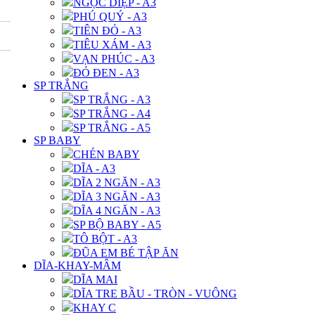
NGỌC DIỆP - A3
PHÚ QUÝ - A3
TIÊN ĐỎ - A3
TIÊU XÁM - A3
VẠN PHÚC - A3
ĐỎ ĐEN - A3
SP TRẮNG
SP TRẮNG - A3
SP TRẮNG - A4
SP TRẮNG - A5
SP BABY
CHÉN BABY
DĨA - A3
DĨA 2 NGĂN - A3
DĨA 3 NGĂN - A3
DĨA 4 NGĂN - A3
SP BỘ BABY - A5
TÔ BỘT - A3
ĐŨA EM BÉ TẬP ĂN
DĨA-KHAY-MÂM
DĨA MAI
DĨA TRE BẦU - TRÒN - VUÔNG
KHAY C