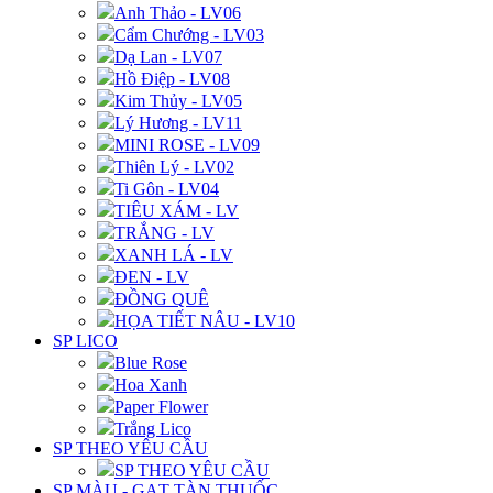
Anh Thảo - LV06
Cẩm Chướng - LV03
Dạ Lan - LV07
Hồ Điệp - LV08
Kim Thủy - LV05
Lý Hương - LV11
MINI ROSE - LV09
Thiên Lý - LV02
Ti Gôn - LV04
TIÊU XÁM - LV
TRẮNG - LV
XANH LÁ - LV
ĐEN - LV
ĐỒNG QUÊ
HỌA TIẾT NÂU - LV10
SP LICO
Blue Rose
Hoa Xanh
Paper Flower
Trắng Lico
SP THEO YÊU CẦU
SP THEO YÊU CẦU
SP MÀU - GẠT TÀN THUỐC