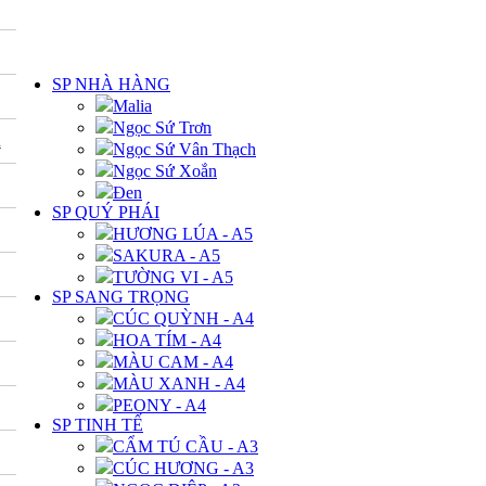
DANH MỤC
SP NHÀ HÀNG
Malia
Ngọc Sứ Trơn
A
Ngọc Sứ Vân Thạch
Ngọc Sứ Xoắn
Đen
SP QUÝ PHÁI
HƯƠNG LÚA - A5
SAKURA - A5
TƯỜNG VI - A5
SP SANG TRỌNG
CÚC QUỲNH - A4
HOA TÍM - A4
MÀU CAM - A4
MÀU XANH - A4
PEONY - A4
SP TINH TẾ
CẨM TÚ CẦU - A3
CÚC HƯƠNG - A3