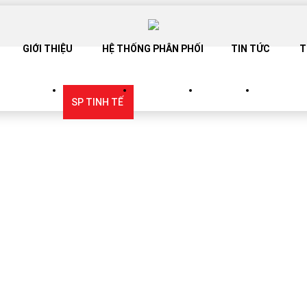
GIỚI THIỆU
HỆ THỐNG PHÂN PHỐI
TIN TỨC
T
SANG TRỌNG
SP TINH TẾ
SP TRẮNG
SP BABY
CATALOG