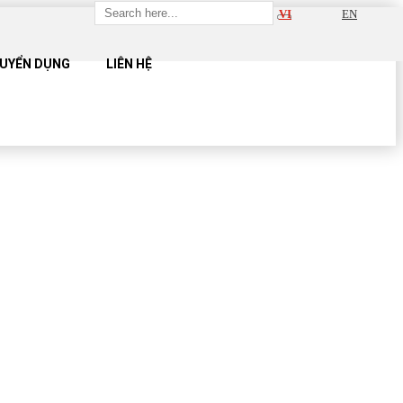
VI
EN
UYỂN DỤNG
LIÊN HỆ
UE