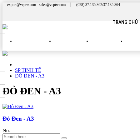
export@vcptw.com - sales@vcptw.com
(028) 37.135.862/37.135.864
TRANG CHỦ
SẢN PHẨM MỚI
SP NHÀ HÀNG
SP QUÝ PHÁI
SP 
SP TINH TẾ
ĐỎ ĐEN - A3
ĐỎ ĐEN - A3
Đỏ Đen - A3
No.