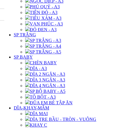
NGỌC DIỆP - A3
PHÚ QUÝ - A3
TIÊN ĐỎ - A3
TIÊU XÁM - A3
VẠN PHÚC - A3
ĐỎ ĐEN - A3
SP TRẮNG
SP TRẮNG - A3
SP TRẮNG - A4
SP TRẮNG - A5
SP BABY
CHÉN BABY
DĨA - A3
DĨA 2 NGĂN - A3
DĨA 3 NGĂN - A3
DĨA 4 NGĂN - A3
SP BỘ BABY - A5
TÔ BỘT - A3
ĐŨA EM BÉ TẬP ĂN
DĨA-KHAY-MÂM
DĨA MAI
DĨA TRE BẦU - TRÒN - VUÔNG
KHAY C