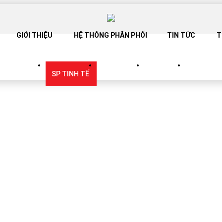
GIỚI THIỆU
HỆ THỐNG PHÂN PHỐI
TIN TỨC
T
SANG TRỌNG
SP TINH TẾ
SP TRẮNG
SP BABY
CATALOG