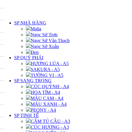
DANH MỤC
SP NHÀ HÀNG
Malia
Ngọc Sứ Trơn
A
Ngọc Sứ Vân Thạch
Ngọc Sứ Xoắn
Đen
SP QUÝ PHÁI
HƯƠNG LÚA - A5
SAKURA - A5
TƯỜNG VI - A5
SP SANG TRỌNG
CÚC QUỲNH - A4
HOA TÍM - A4
MÀU CAM - A4
MÀU XANH - A4
PEONY - A4
SP TINH TẾ
CẨM TÚ CẦU - A3
CÚC HƯƠNG - A3