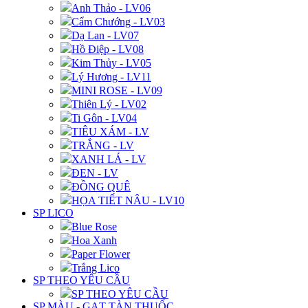
Anh Thảo - LV06
Cẩm Chướng - LV03
Dạ Lan - LV07
Hồ Điệp - LV08
Kim Thủy - LV05
Lý Hương - LV11
MINI ROSE - LV09
Thiên Lý - LV02
Ti Gôn - LV04
TIÊU XÁM - LV
TRẮNG - LV
XANH LÁ - LV
ĐEN - LV
ĐỒNG QUÊ
HỌA TIẾT NÂU - LV10
SP LICO
Blue Rose
Hoa Xanh
Paper Flower
Trắng Lico
SP THEO YÊU CẦU
SP THEO YÊU CẦU
SP MÀU - GẠT TÀN THUỐC