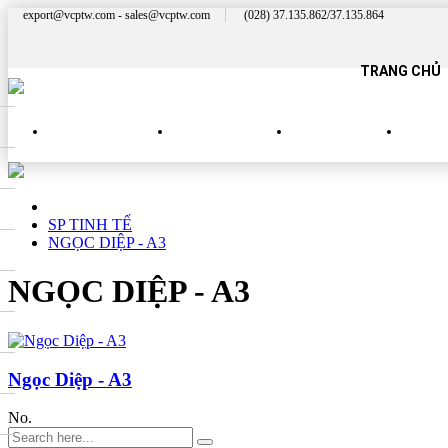
export@vcptw.com - sales@vcptw.com
(028) 37.135.862/37.135.864
TRANG CHỦ
SẢN PHẨM MỚI
SP NHÀ HÀNG
SP QUÝ PHÁI
SP 
SP TINH TẾ
NGỌC DIỆP - A3
NGỌC DIỆP - A3
Ngọc Diệp - A3
No.