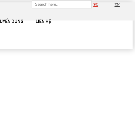
VI
EN
UYỂN DỤNG
LIÊN HỆ
UE