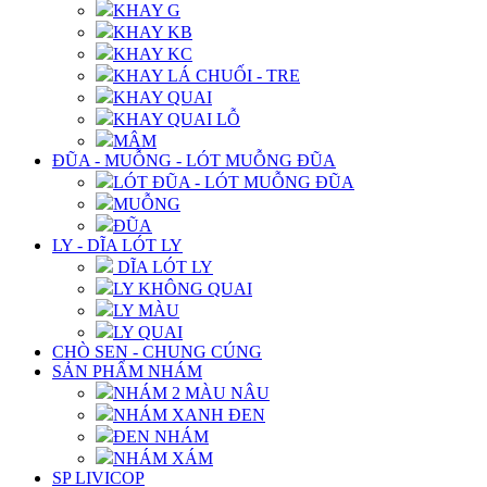
KHAY G
KHAY KB
KHAY KC
KHAY LÁ CHUỐI - TRE
KHAY QUAI
KHAY QUAI LỖ
MÂM
ĐŨA - MUỖNG - LÓT MUỖNG ĐŨA
LÓT ĐŨA - LÓT MUỖNG ĐŨA
MUỖNG
ĐŨA
LY - DĨA LÓT LY
DĨA LÓT LY
LY KHÔNG QUAI
LY MÀU
LY QUAI
CHÒ SEN - CHUNG CÚNG
SẢN PHẨM NHÁM
NHÁM 2 MÀU NÂU
NHÁM XANH ĐEN
ĐEN NHÁM
NHÁM XÁM
SP LIVICOP