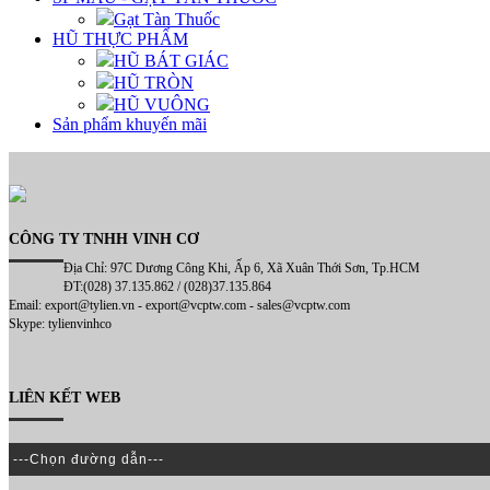
Gạt Tàn Thuốc
HŨ THỰC PHẨM
HŨ BÁT GIÁC
HŨ TRÒN
HŨ VUÔNG
Sản phẩm khuyến mãi
CÔNG TY TNHH VINH CƠ
Địa Chỉ: 97C Dương Công Khi, Ấp 6, Xã Xuân Thới Sơn, Tp.HCM
ĐT:(028) 37.135.862 / (028)37.135.864
Email: export@tylien.vn - export@vcptw.com - sales@vcptw.com
Skype: tylienvinhco
LIÊN KẾT WEB