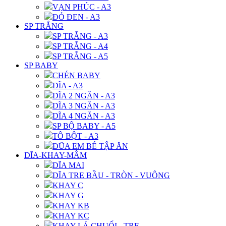
VẠN PHÚC - A3
ĐỎ ĐEN - A3
SP TRẮNG
SP TRẮNG - A3
SP TRẮNG - A4
SP TRẮNG - A5
SP BABY
CHÉN BABY
DĨA - A3
DĨA 2 NGĂN - A3
DĨA 3 NGĂN - A3
DĨA 4 NGĂN - A3
SP BỘ BABY - A5
TÔ BỘT - A3
ĐŨA EM BÉ TẬP ĂN
DĨA-KHAY-MÂM
DĨA MAI
DĨA TRE BẦU - TRÒN - VUÔNG
KHAY C
KHAY G
KHAY KB
KHAY KC
KHAY LÁ CHUỐI - TRE