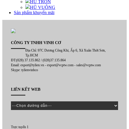
HŨ TRÒN
HŨ VUÔNG
Sản phẩm khuyến mãi
CÔNG TY TNHH VINH CƠ
Địa Chỉ: 97C Dương Công Khi, Ấp 6, Xã Xuân Thới Sơn,
Tp.HCM
ĐT:(028) 37.135.862 / (028)37.135.864
Email: export@tylien.vn - export@vcptw.com - sales@vcptw.com
Skype: tylienvinhco
LIÊN KẾT WEB
Trực tuyến 1