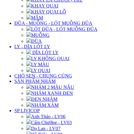
KHAY QUAI
KHAY QUAI LỖ
MÂM
ĐŨA - MUỖNG - LÓT MUỖNG ĐŨA
LÓT ĐŨA - LÓT MUỖNG ĐŨA
MUỖNG
ĐŨA
LY - DĨA LÓT LY
DĨA LÓT LY
LY KHÔNG QUAI
LY MÀU
LY QUAI
CHÒ SEN - CHUNG CÚNG
SẢN PHẨM NHÁM
NHÁM 2 MÀU NÂU
NHÁM XANH ĐEN
ĐEN NHÁM
NHÁM XÁM
SP LIVICOP
Anh Thảo - LV06
Cẩm Chướng - LV03
Dạ Lan - LV07