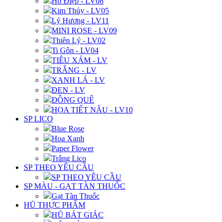
Hồ Điệp - LV08
Kim Thủy - LV05
Lý Hương - LV11
MINI ROSE - LV09
Thiên Lý - LV02
Ti Gôn - LV04
TIÊU XÁM - LV
TRẮNG - LV
XANH LÁ - LV
ĐEN - LV
ĐỒNG QUÊ
HỌA TIẾT NÂU - LV10
SP LICO
Blue Rose
Hoa Xanh
Paper Flower
Trắng Lico
SP THEO YÊU CẦU
SP THEO YÊU CẦU
SP MÀU - GẠT TÀN THUỐC
Gạt Tàn Thuốc
HŨ THỰC PHẨM
HŨ BÁT GIÁC