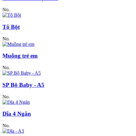
No.
Tô Bột
No.
A
Muỗng trẻ em
No.
SP Bộ Baby - A5
No.
Dĩa 4 Ngăn
No.