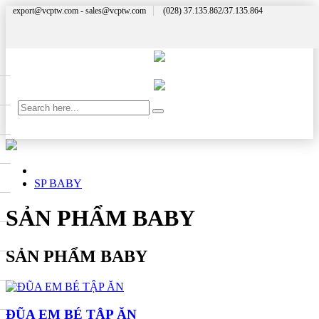
export@vcptw.com - sales@vcptw.com
(028) 37.135.862/37.135.864
SP BABY
SẢN PHẨM BABY
SẢN PHẨM BABY
ĐŨA EM BÉ TẬP ĂN