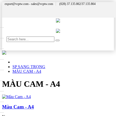
export@vcptw.com - sales@vcptw.com
(028) 37.135.862/37.135.864
SP SANG TRỌNG
MÀU CAM - A4
MÀU CAM - A4
Màu Cam - A4