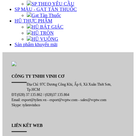
SP THEO YÊU CẦU
SP MÀU - GẠT TÀN THUỐC
Gạt Tàn Thuốc
HŨ THỰC PHẨM
HŨ BÁT GIÁC
HŨ TRÒN
HŨ VUÔNG
Sản phẩm khuyến mãi
CÔNG TY TNHH VINH CƠ
Địa Chỉ: 97C Dương Công Khi, Ấp 6, Xã Xuân Thới Sơn,
Tp.HCM
ĐT:(028) 37.135.862 / (028)37.135.864
Email: export@tylien.vn - export@vcptw.com - sales@vcptw.com
Skype: tylienvinhco
LIÊN KẾT WEB