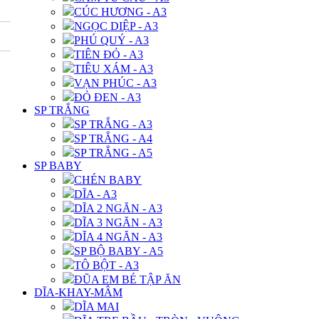
CÚC HƯƠNG - A3
NGỌC DIỆP - A3
PHÚ QUÝ - A3
TIÊN ĐỎ - A3
TIÊU XÁM - A3
VẠN PHÚC - A3
ĐỎ ĐEN - A3
SP TRẮNG
SP TRẮNG - A3
SP TRẮNG - A4
SP TRẮNG - A5
SP BABY
CHÉN BABY
DĨA - A3
DĨA 2 NGĂN - A3
DĨA 3 NGĂN - A3
DĨA 4 NGĂN - A3
SP BỘ BABY - A5
TÔ BỘT - A3
ĐŨA EM BÉ TẬP ĂN
DĨA-KHAY-MÂM
DĨA MAI