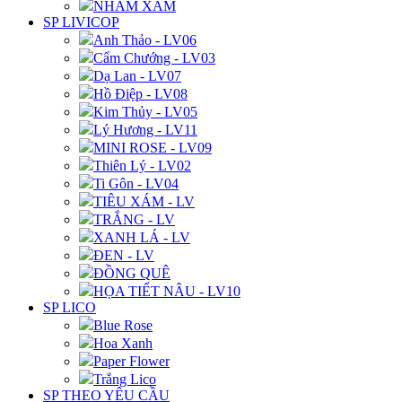
NHÁM XÁM
SP LIVICOP
Anh Thảo - LV06
Cẩm Chướng - LV03
Dạ Lan - LV07
Hồ Điệp - LV08
Kim Thủy - LV05
Lý Hương - LV11
MINI ROSE - LV09
Thiên Lý - LV02
Ti Gôn - LV04
TIÊU XÁM - LV
TRẮNG - LV
XANH LÁ - LV
ĐEN - LV
ĐỒNG QUÊ
HỌA TIẾT NÂU - LV10
SP LICO
Blue Rose
Hoa Xanh
Paper Flower
Trắng Lico
SP THEO YÊU CẦU