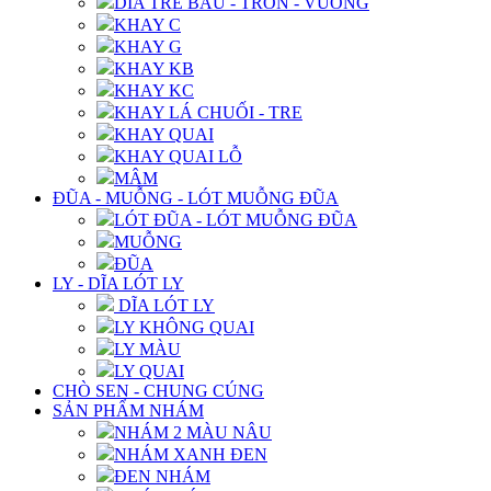
DĨA TRE BẦU - TRÒN - VUÔNG
KHAY C
KHAY G
KHAY KB
KHAY KC
KHAY LÁ CHUỐI - TRE
KHAY QUAI
KHAY QUAI LỖ
MÂM
ĐŨA - MUỖNG - LÓT MUỖNG ĐŨA
LÓT ĐŨA - LÓT MUỖNG ĐŨA
MUỖNG
ĐŨA
LY - DĨA LÓT LY
DĨA LÓT LY
LY KHÔNG QUAI
LY MÀU
LY QUAI
CHÒ SEN - CHUNG CÚNG
SẢN PHẨM NHÁM
NHÁM 2 MÀU NÂU
NHÁM XANH ĐEN
ĐEN NHÁM