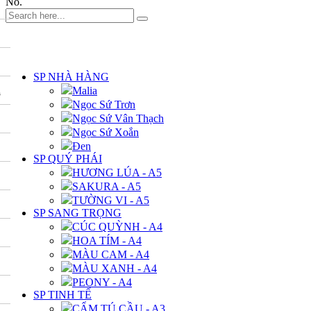
No.
DANH MỤC
SP NHÀ HÀNG
A
Malia
Ngọc Sứ Trơn
Ngọc Sứ Vân Thạch
Ngọc Sứ Xoắn
Đen
SP QUÝ PHÁI
HƯƠNG LÚA - A5
SAKURA - A5
TƯỜNG VI - A5
SP SANG TRỌNG
CÚC QUỲNH - A4
HOA TÍM - A4
MÀU CAM - A4
MÀU XANH - A4
PEONY - A4
SP TINH TẾ
CẨM TÚ CẦU - A3