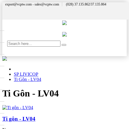
export@vcptw.com - sales@vcptw.com
(028) 37.135.862/37.135.864
SP LIVICOP
Ti Gôn - LV04
Ti Gôn - LV04
Ti gôn - LV04