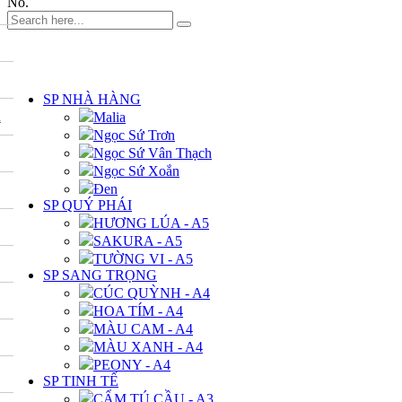
No.
DANH MỤC
SP NHÀ HÀNG
A
Malia
Ngọc Sứ Trơn
Ngọc Sứ Vân Thạch
Ngọc Sứ Xoắn
Đen
SP QUÝ PHÁI
HƯƠNG LÚA - A5
SAKURA - A5
TƯỜNG VI - A5
SP SANG TRỌNG
CÚC QUỲNH - A4
HOA TÍM - A4
MÀU CAM - A4
MÀU XANH - A4
PEONY - A4
SP TINH TẾ
CẨM TÚ CẦU - A3