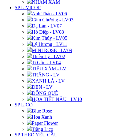
NHÁM XÁM
SP LIVICOP
Anh Thảo - LV06
Cẩm Chướng - LV03
Dạ Lan - LV07
Hồ Điệp - LV08
Kim Thủy - LV05
Lý Hương - LV11
MINI ROSE - LV09
Thiên Lý - LV02
Ti Gôn - LV04
TIÊU XÁM - LV
TRẮNG - LV
XANH LÁ - LV
ĐEN - LV
ĐỒNG QUÊ
HỌA TIẾT NÂU - LV10
SP LICO
Blue Rose
Hoa Xanh
Paper Flower
Trắng Lico
SP THEO YÊU CẦU