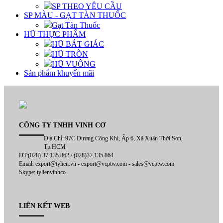
SP THEO YÊU CẦU
SP MÀU - GẠT TÀN THUỐC
Gạt Tàn Thuốc
HŨ THỰC PHẨM
HŨ BÁT GIÁC
HŨ TRÒN
HŨ VUÔNG
Sản phẩm khuyến mãi
CÔNG TY TNHH VINH CƠ
Địa Chỉ: 97C Dương Công Khi, Ấp 6, Xã Xuân Thới Sơn,
Tp.HCM
ĐT:(028) 37.135.862 / (028)37.135.864
Email: export@tylien.vn - export@vcptw.com - sales@vcptw.com
Skype: tylienvinhco
LIÊN KẾT WEB