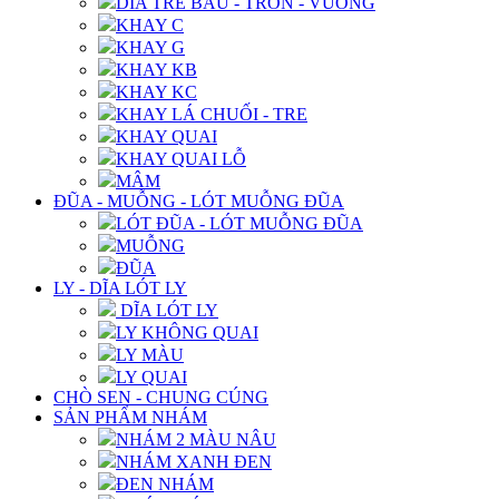
DĨA TRE BẦU - TRÒN - VUÔNG
KHAY C
KHAY G
KHAY KB
KHAY KC
KHAY LÁ CHUỐI - TRE
KHAY QUAI
KHAY QUAI LỖ
MÂM
ĐŨA - MUỖNG - LÓT MUỖNG ĐŨA
LÓT ĐŨA - LÓT MUỖNG ĐŨA
MUỖNG
ĐŨA
LY - DĨA LÓT LY
DĨA LÓT LY
LY KHÔNG QUAI
LY MÀU
LY QUAI
CHÒ SEN - CHUNG CÚNG
SẢN PHẨM NHÁM
NHÁM 2 MÀU NÂU
NHÁM XANH ĐEN
ĐEN NHÁM