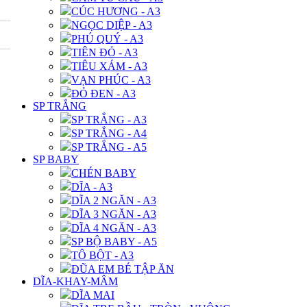
CÚC HƯƠNG - A3
NGỌC DIỆP - A3
PHÚ QUÝ - A3
TIÊN ĐỎ - A3
TIÊU XÁM - A3
VẠN PHÚC - A3
ĐỎ ĐEN - A3
SP TRẮNG
SP TRẮNG - A3
SP TRẮNG - A4
SP TRẮNG - A5
SP BABY
CHÉN BABY
DĨA - A3
DĨA 2 NGĂN - A3
DĨA 3 NGĂN - A3
DĨA 4 NGĂN - A3
SP BỘ BABY - A5
TÔ BỘT - A3
ĐŨA EM BÉ TẬP ĂN
DĨA-KHAY-MÂM
DĨA MAI