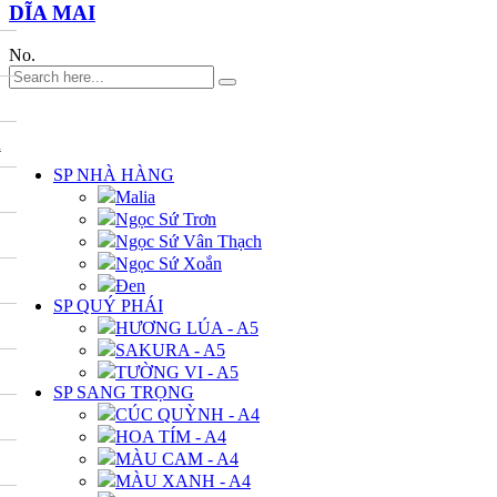
DĨA MAI
No.
DANH MỤC
A
SP NHÀ HÀNG
Malia
Ngọc Sứ Trơn
Ngọc Sứ Vân Thạch
Ngọc Sứ Xoắn
Đen
SP QUÝ PHÁI
HƯƠNG LÚA - A5
SAKURA - A5
TƯỜNG VI - A5
SP SANG TRỌNG
CÚC QUỲNH - A4
HOA TÍM - A4
MÀU CAM - A4
MÀU XANH - A4