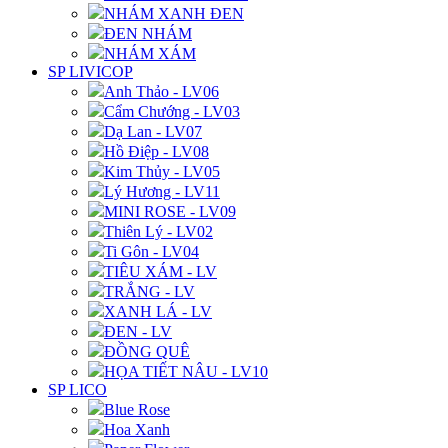
NHÁM XANH ĐEN
ĐEN NHÁM
NHÁM XÁM
SP LIVICOP
Anh Thảo - LV06
Cẩm Chướng - LV03
Dạ Lan - LV07
Hồ Điệp - LV08
Kim Thủy - LV05
Lý Hương - LV11
MINI ROSE - LV09
Thiên Lý - LV02
Ti Gôn - LV04
TIÊU XÁM - LV
TRẮNG - LV
XANH LÁ - LV
ĐEN - LV
ĐỒNG QUÊ
HỌA TIẾT NÂU - LV10
SP LICO
Blue Rose
Hoa Xanh