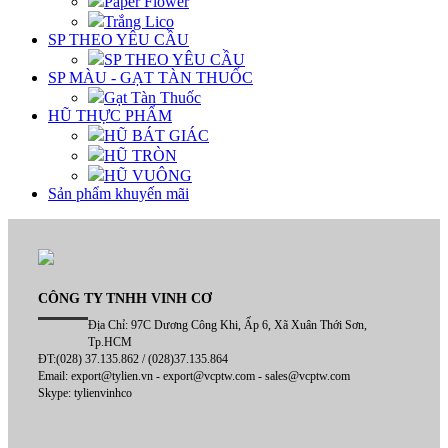
Paper Flower
Trắng Lico
SP THEO YÊU CẦU
SP THEO YÊU CẦU
SP MÀU - GẠT TÀN THUỐC
Gạt Tàn Thuốc
HŨ THỰC PHẨM
HŨ BÁT GIÁC
HŨ TRÒN
HŨ VUÔNG
Sản phẩm khuyến mãi
CÔNG TY TNHH VINH CƠ
Địa Chỉ: 97C Dương Công Khi, Ấp 6, Xã Xuân Thới Sơn,
Tp.HCM
ĐT:(028) 37.135.862 / (028)37.135.864
Email: export@tylien.vn - export@vcptw.com - sales@vcptw.com
Skype: tylienvinhco