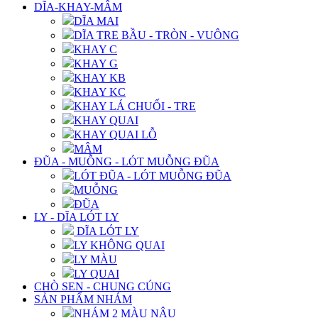
DĨA-KHAY-MÂM
DĨA MAI
DĨA TRE BẦU - TRÒN - VUÔNG
KHAY C
KHAY G
KHAY KB
KHAY KC
KHAY LÁ CHUỐI - TRE
KHAY QUAI
KHAY QUAI LỖ
MÂM
ĐŨA - MUỖNG - LÓT MUỖNG ĐŨA
LÓT ĐŨA - LÓT MUỖNG ĐŨA
MUỖNG
ĐŨA
LY - DĨA LÓT LY
DĨA LÓT LY
LY KHÔNG QUAI
LY MÀU
LY QUAI
CHÒ SEN - CHUNG CÚNG
SẢN PHẨM NHÁM
NHÁM 2 MÀU NÂU