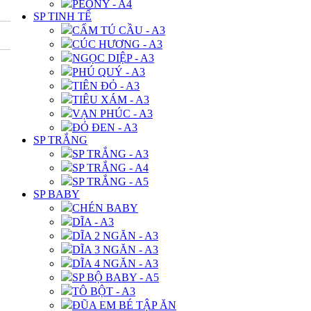
PEONY - A4
SP TINH TẾ
CẨM TÚ CẦU - A3
CÚC HƯƠNG - A3
NGỌC DIỆP - A3
PHÚ QUÝ - A3
TIÊN ĐỎ - A3
TIÊU XÁM - A3
VẠN PHÚC - A3
ĐỎ ĐEN - A3
SP TRẮNG
SP TRẮNG - A3
SP TRẮNG - A4
SP TRẮNG - A5
SP BABY
CHÉN BABY
DĨA - A3
DĨA 2 NGĂN - A3
DĨA 3 NGĂN - A3
DĨA 4 NGĂN - A3
SP BỘ BABY - A5
TÔ BỘT - A3
ĐŨA EM BÉ TẬP ĂN