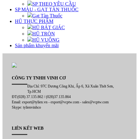
SP THEO YÊU CẦU
SP MÀU - GẠT TÀN THUỐC
Gạt Tàn Thuốc
HŨ THỰC PHẨM
HŨ BÁT GIÁC
HŨ TRÒN
HŨ VUÔNG
Sản phẩm khuyến mãi
CÔNG TY TNHH VINH CƠ
Địa Chỉ: 97C Dương Công Khi, Ấp 6, Xã Xuân Thới Sơn,
Tp.HCM
ĐT:(028) 37.135.862 / (028)37.135.864
Email: export@tylien.vn - export@vcptw.com - sales@vcptw.com
Skype: tylienvinhco
LIÊN KẾT WEB