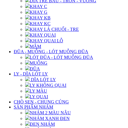
DĨA TRE BẦU - TRÒN - VUÔNG
KHAY C
KHAY G
KHAY KB
KHAY KC
KHAY LÁ CHUỐI - TRE
KHAY QUAI
KHAY QUAI LỖ
MÂM
ĐŨA - MUỖNG - LÓT MUỖNG ĐŨA
LÓT ĐŨA - LÓT MUỖNG ĐŨA
MUỖNG
ĐŨA
LY - DĨA LÓT LY
DĨA LÓT LY
LY KHÔNG QUAI
LY MÀU
LY QUAI
CHÒ SEN - CHUNG CÚNG
SẢN PHẨM NHÁM
NHÁM 2 MÀU NÂU
NHÁM XANH ĐEN
ĐEN NHÁM