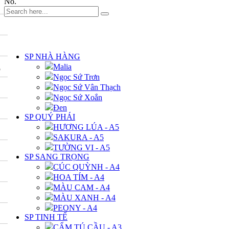
No.
DANH MỤC
SP NHÀ HÀNG
A
Malia
Ngọc Sứ Trơn
Ngọc Sứ Vân Thạch
Ngọc Sứ Xoắn
Đen
SP QUÝ PHÁI
HƯƠNG LÚA - A5
SAKURA - A5
TƯỜNG VI - A5
SP SANG TRỌNG
CÚC QUỲNH - A4
HOA TÍM - A4
MÀU CAM - A4
MÀU XANH - A4
PEONY - A4
SP TINH TẾ
CẨM TÚ CẦU - A3