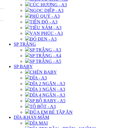
CÚC HƯƠNG - A3
NGỌC DIỆP - A3
PHÚ QUÝ - A3
TIÊN ĐỎ - A3
TIÊU XÁM - A3
VẠN PHÚC - A3
ĐỎ ĐEN - A3
SP TRẮNG
SP TRẮNG - A3
SP TRẮNG - A4
SP TRẮNG - A5
SP BABY
CHÉN BABY
DĨA - A3
DĨA 2 NGĂN - A3
DĨA 3 NGĂN - A3
DĨA 4 NGĂN - A3
SP BỘ BABY - A5
TÔ BỘT - A3
ĐŨA EM BÉ TẬP ĂN
DĨA-KHAY-MÂM
DĨA MAI