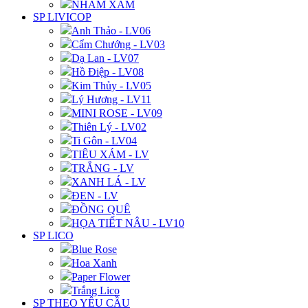
NHÁM XÁM
SP LIVICOP
Anh Thảo - LV06
Cẩm Chướng - LV03
Dạ Lan - LV07
Hồ Điệp - LV08
Kim Thủy - LV05
Lý Hương - LV11
MINI ROSE - LV09
Thiên Lý - LV02
Ti Gôn - LV04
TIÊU XÁM - LV
TRẮNG - LV
XANH LÁ - LV
ĐEN - LV
ĐỒNG QUÊ
HỌA TIẾT NÂU - LV10
SP LICO
Blue Rose
Hoa Xanh
Paper Flower
Trắng Lico
SP THEO YÊU CẦU