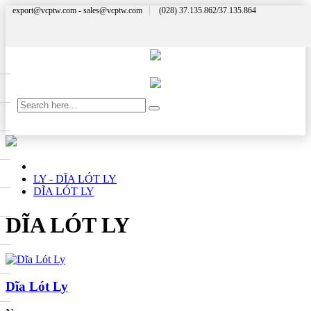
export@vcptw.com - sales@vcptw.com
(028) 37.135.862/37.135.864
LY - DĨA LÓT LY
DĨA LÓT LY
DĨA LÓT LY
Dĩa Lót Ly