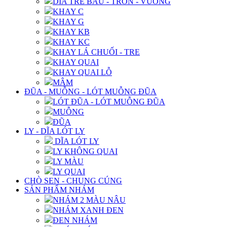
DĨA TRE BẦU - TRÒN - VUÔNG
KHAY C
KHAY G
KHAY KB
KHAY KC
KHAY LÁ CHUỐI - TRE
KHAY QUAI
KHAY QUAI LỖ
MÂM
ĐŨA - MUỖNG - LÓT MUỖNG ĐŨA
LÓT ĐŨA - LÓT MUỖNG ĐŨA
MUỖNG
ĐŨA
LY - DĨA LÓT LY
DĨA LÓT LY
LY KHÔNG QUAI
LY MÀU
LY QUAI
CHÒ SEN - CHUNG CÚNG
SẢN PHẨM NHÁM
NHÁM 2 MÀU NÂU
NHÁM XANH ĐEN
ĐEN NHÁM