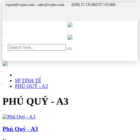
export@vcptw.com - sales@vcptw.com
(028) 37.135.862/37.135.864
SP TINH TẾ
PHÚ QUÝ - A3
PHÚ QUÝ - A3
Phú Quý - A3