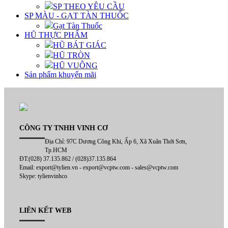
SP THEO YÊU CẦU
SP MÀU - GẠT TÀN THUỐC
Gạt Tàn Thuốc
HŨ THỰC PHẨM
HŨ BÁT GIÁC
HŨ TRÒN
HŨ VUÔNG
Sản phẩm khuyến mãi
CÔNG TY TNHH VINH CƠ
Địa Chỉ: 97C Dương Công Khi, Ấp 6, Xã Xuân Thới Sơn,
Tp.HCM
ĐT:(028) 37.135.862 / (028)37.135.864
Email: export@tylien.vn - export@vcptw.com - sales@vcptw.com
Skype: tylienvinhco
LIÊN KẾT WEB