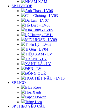
NHÁM XÁM
SP LIVICOP
Anh Thảo - LV06
Cẩm Chướng - LV03
Dạ Lan - LV07
Hồ Điệp - LV08
Kim Thủy - LV05
Lý Hương - LV11
MINI ROSE - LV09
Thiên Lý - LV02
Ti Gôn - LV04
TIÊU XÁM - LV
TRẮNG - LV
XANH LÁ - LV
ĐEN - LV
ĐỒNG QUÊ
HỌA TIẾT NÂU - LV10
SP LICO
Blue Rose
Hoa Xanh
Paper Flower
Trắng Lico
SP THEO YÊU CẦU