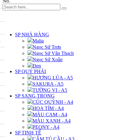
No.
DANH MỤC
SP NHÀ HÀNG
A
Malia
Ngọc Sứ Trơn
Ngọc Sứ Vân Thạch
Ngọc Sứ Xoắn
Đen
SP QUÝ PHÁI
HƯƠNG LÚA - A5
SAKURA - A5
TƯỜNG VI - A5
SP SANG TRỌNG
CÚC QUỲNH - A4
HOA TÍM - A4
MÀU CAM - A4
MÀU XANH - A4
PEONY - A4
SP TINH TẾ
CẨM TÚ CẦU - A3