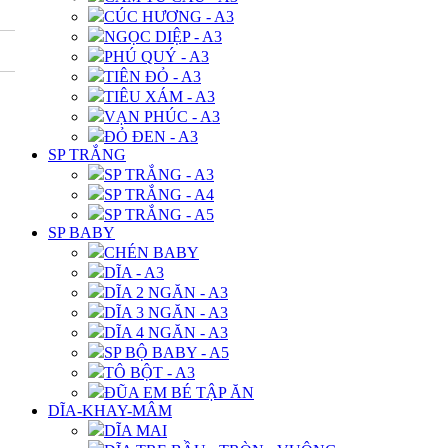
CÚC HƯƠNG - A3
NGỌC DIỆP - A3
PHÚ QUÝ - A3
TIÊN ĐỎ - A3
TIÊU XÁM - A3
VẠN PHÚC - A3
ĐỎ ĐEN - A3
SP TRẮNG
SP TRẮNG - A3
SP TRẮNG - A4
SP TRẮNG - A5
SP BABY
CHÉN BABY
DĨA - A3
DĨA 2 NGĂN - A3
DĨA 3 NGĂN - A3
DĨA 4 NGĂN - A3
SP BỘ BABY - A5
TÔ BỘT - A3
ĐŨA EM BÉ TẬP ĂN
DĨA-KHAY-MÂM
DĨA MAI